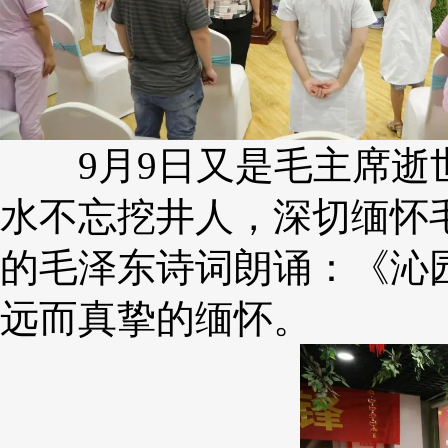
9月9日又是毛主席逝世
水不忘挖井人，深切缅怀
的毛泽东诗词朗诵：《沁
远而真挚的缅怀。